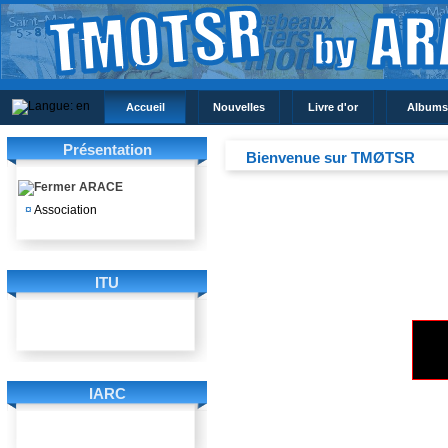
Accueil
Nouvelles
Livre d'or
Albums
Présentation
Bienvenue sur TMØTSR
ARACE
¤
Association
ITU
IARC