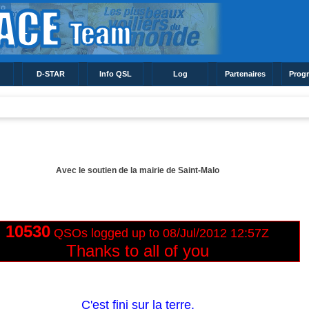
D-STAR
Info QSL
Log
Partenaires
Prog
Avec le soutien de la mairie de Saint-Malo
10530
QSOs
logged up to 08/Jul/2012 12:57Z
Thanks to all of y
ou
C'est fini sur la terre,