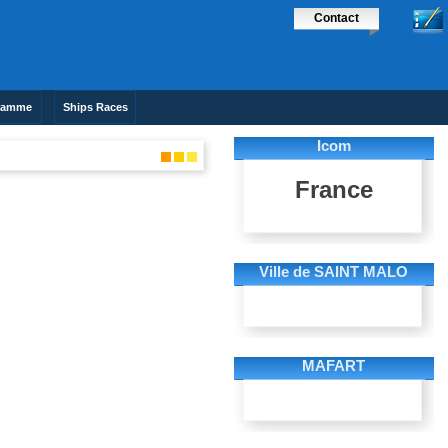
Contact
ramme
Ships Races
Icom
France
Ville de SAINT MALO
MAFART