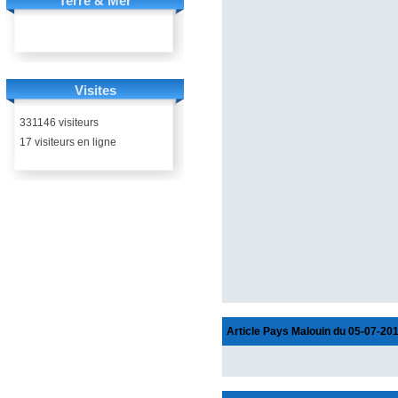
Terre & Mer
Visites
331146 visiteurs
17 visiteurs en ligne
Article Pays Malouin du 05-07-20