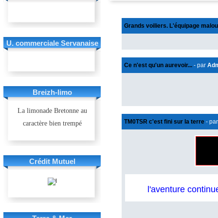
Grands voiliers. L'équipage malou
U. commerciale Servanaise
Ce n'est qu'un aurevoir...
- par
Ad
Breizh-limo
La limonade Bretonne au
TM0TSR c'est fini sur la terre
- pa
caractère bien trempé
Crédit Mutuel
l'aventure continu