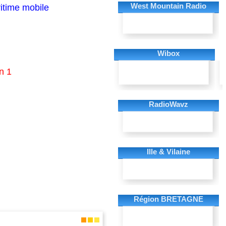
West Mountain Radio
ritime mobile
Wibox
n 1
RadioWavz
Ille & Vilaine
Région BRETAGNE