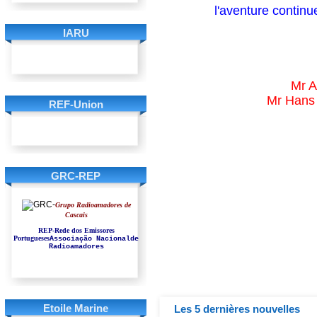
l'aventure continu
IARU
Mr A
Mr Hans
REF-Union
GRC-REP
Grupo Radioamadores de
Cascais
REP-Rede dos Emissores
Portugueses
Associação Nacionalde
Radioamadores
Etoile Marine
Les 5 dernières nouvelles