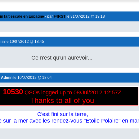
in fait escale en Espagne
- par
F4RST
le 31/07/2012 @ 19:18
min
le 10/07/2012 @ 18:45
Ce n'est qu'un aurevoir...
r
Admin
le 10/07/2012 @ 18:04
10530
QSOs
logged up to 08/Jul/2012 12:57Z
Thanks to all of y
ou
C'est fini sur la terre,
e sur la mer avec les rendez-vous "Etoile Polaire" en ma