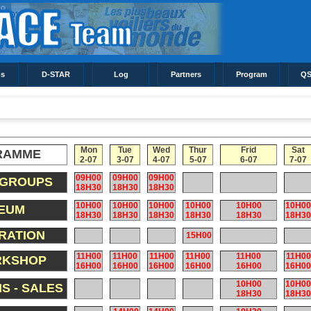
s
D-STAR
Log
Partners
Program
QS
Mon
Tue
Wed
Thur
Frid
Sat
RAMME
2-07
3-07
4-07
5-07
6-07
7-07
09H00
09H00
09H00
 GROUPS
18H30
18H30
18H30
10H00
10H00
10H00
10H00
10H00
10H00
EUM
18H30
18H30
18H30
18H30
18H30
18H30
RATION
15H00
11H00
11H00
11H00
11H00
11H00
11H00
RKSHOP
16H00
16H00
16H00
16H00
16H00
16H00
10H00
10H00
NS - SALES
18H30
18H30