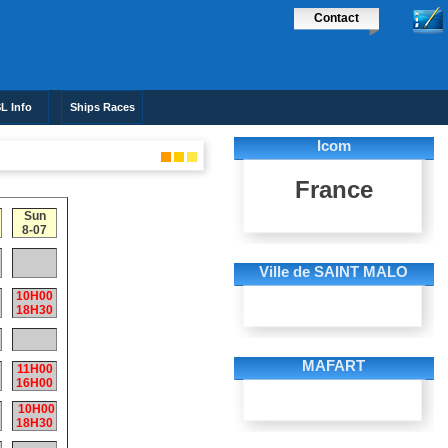
Contact
L Info
Ships Races
Icom
France
Sun
8-07
Ville de SAINT MALO
10H00
18H30
MAFART
11H00
16H00
10H00
18H30