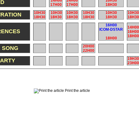
14H00
14H00
10H30
FD
17H00
17H00
18H30
10H30
10H30
10H30
10H30
10H30
10H30
RATION
18H30
18H30
18H30
18H30
18H30
18H30
16H00
14H00
ICOM-DSTAR
RENCES
16H00
18H00
18H00
20H00
R SONG
22H00
19H30
PARTY
23H00
Print the article