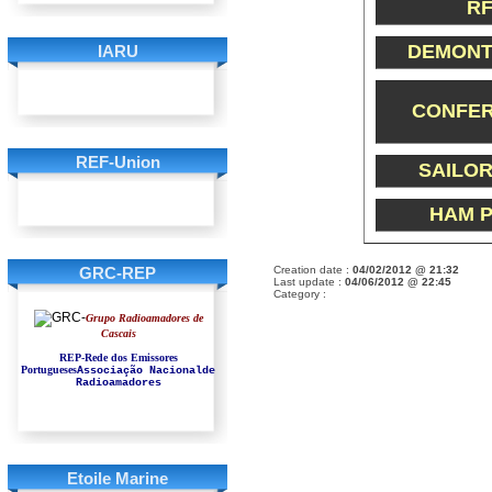
R
DEMONT
IARU
CONFE
REF-Union
SAILO
HAM 
GRC-REP
Creation date :
04/02/2012 @ 21:32
Last update :
04/06/2012 @ 22:45
Category :
Grupo Radioamadores de
Cascais
REP-Rede dos Emissores
Portugueses
Associação Nacionalde
Radioamadores
Etoile Marine