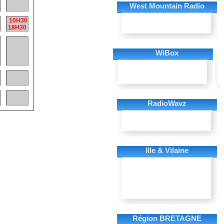
West Mountain Radio
10H30
18H30
WiBox
RadioWavz
Ille & Vilaine
Région BRETAGNE