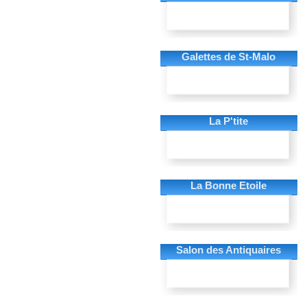
Galettes de St-Malo
La P'tite
La Bonne Etoile
Salon des Antiquaires