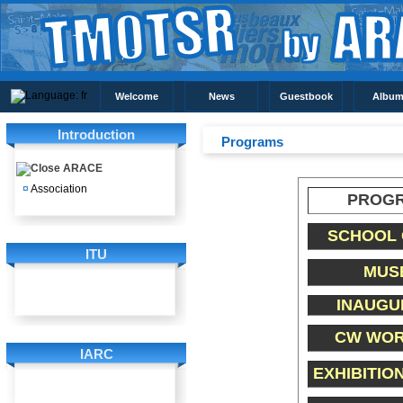
Welcome
News
Guestbook
Album
Introduction
Programs
ARACE
¤
Association
PROG
SCHOOL
ITU
MUS
INAUGU
CW WO
IARC
EXHIBITIO